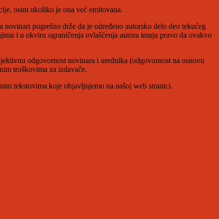
cije, osim ukoliko je ona već emitovana.
 novinari pogrešno drže da je određeno autorsko delo deo tekućeg
ajima i u okviru ograničenja ovlašćenja autora imaju pravo da ovakvo
ubjektivnu odgovornost novinara i urednika (odgovornost na osnovu
jnim troškovima za izdavače.
ivnim tekstovima koje objavljujemo na našoj web stranici.