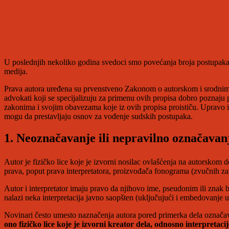
U poslednjih nekoliko godina svedoci smo povećanja broja postupak
medija.
Prava autora uređena su prvenstveno Zakonom o autorskom i srodnim
advokati koji se specijalizuju za primenu ovih propisa dobro poznaju 
zakonima i svojim obavezama koje iz ovih propisa proističu. Upravo i
mogu da prestavljaju osnov za vođenje sudskih postupaka.
1. Neoznačavanje ili nepravilno označavan
Autor je fizičko lice koje je izvorni nosilac ovlašćenja na autorsko
prava, poput prava interpretatora, proizvođača fonograma (zvučnih zap
Autor i interpretator imaju pravo da njihovo ime, pseudonim ili znak 
nalazi neka interpretacija javno saopšten (uključujući i embedovanje 
Novinari često umesto naznačenja autora pored primerka dela označava
ono fizičko lice koje je izvorni kreator dela, odnosno interpretacij