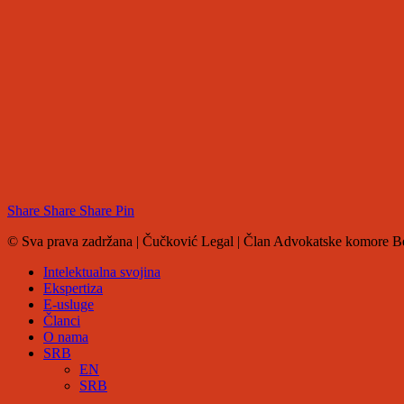
Share
Share
Share
Share
Pin
© Sva prava zadržana | Čučković Legal | Član Advokatske komore B
Close
Intelektualna svojina
Menu
Ekspertiza
E-usluge
Članci
O nama
SRB
EN
SRB