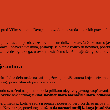
a pred Višim sudom u Beogradu povodom povreda autorskih prava učinj
 pravima, a dalje obaveze novinara, urednika i izdavača Zakonom o j
prava i obaveze učesnika, postavlja se pitanje koliko su novinari, pose
z navedenog razloga, u ovom tekstu ćemo izložiti najčešće greške novin
je autora
m delu. Jedno delo može nastati angažovanjem više autora koje nazivamo
isa), prava filmskih producenata i sl.
budu označeni na primerku dela prilikom njegovog javnog saopštavanja. T
u okvire novinarskog teksta),
novinar mora naznačiti autora, odnosno
ju medij iz koga je sadržaj preuzet, pogrešno verujući da su na ovaj n
e
.
Novinar je
, pored toga,
dužan da naznači medij iz koga je sadrža