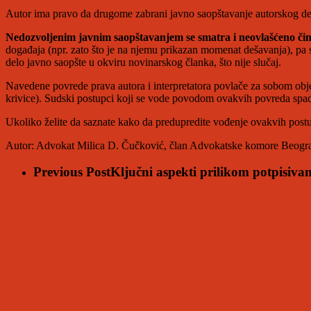
Autor ima pravo da drugome zabrani javno saopštavanje autorskog dela
Nedozvoljenim javnim saopštavanjem se smatra i neovlašćeno čin
događaja (npr. zato što je na njemu prikazan momenat dešavanja), pa 
delo javno saopšte u okviru novinarskog članka, što nije slučaj.
Navedene povrede prava autora i interpretatora povlače za sobom obj
krivice). Sudski postupci koji se vode povodom ovakvih povreda spada
Ukoliko želite da saznate kako da predupredite vođenje ovakvih postup
Autor: Advokat Milica D. Čučković, član Advokatske komore Beogr
Previous Post
Ključni aspekti prilikom potpisiva