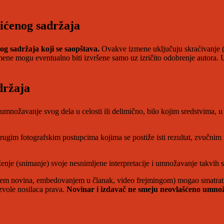
tićenog sadržaja
og sadržaja koji se saopštava.
Ovakve izmene uključuju skraćivanje (kr
zmene mogu eventualno biti izvršene samo uz izričito odobrenje autora.
držaja
množavanje svog dela u celosti ili delimično, bilo kojim sredstvima, u bi
ugim fotografskim postupcima kojima se postiže isti rezultat, zvučnim 
enje (snimanje) svoje nesnimljene interpretacije i umnožavanje takvih sn
(putem novina, embedovanjem u članak, video frejmingom) mogao smatrat
ozvole nosilaca prava.
Novinar i izdavač ne smeju neovlašćeno umnoža