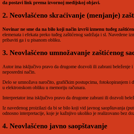
da postavi link prema izvornoj medijskoj objavi.
2. Neovlašćeno skraćivanje (menjanje) zaš
Novinar ne sme da na bilo koji način izvrši izmenu tuđeg zaštićen
elemenata i efekata preko tuđeg zaštićenog sadržaja i sl. Navedene i
pribaviti ga i u pisanom obliku.
3. Neovlašćeno umnožavanje zaštićenog sa
Autor ima isključivo pravo da drugome dozvoli ili zabrani beleženje i u
neposredni način.
Delo se umnožava naročito, grafičkim postupcima, fotokopiranjem i dr
u elektronskom obliku u memoriju računara.
Interpretator ima isključivo pravo da drugome zabrani ili dozvoli belež
Iz navedenog proizilazi da bi se bilo koji vid javnog saopštavanja 
odnosno interpretacije, koje je kažnjivo ukoliko je realizovano bez d
4. Neovlašćeno javno saopštavanje