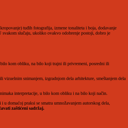
opovanje) tuđih fotografija, izmene tonaliteta i boja, dodavanje
 U svakom slučaju, ukoliko ovakvo odobrenje postoji, dobro je
lo kom obliku, na bilo koji trajni ili privremeni, posredni ili
ili vizuelnim snimanjem, izgradnjom dela arhitekture, smeštanjem dela
imaka interpretacije, u bilo kom obliku i na bilo koji način.
i i u domaćoj praksi se smatra umnožavanjem autorskog dela,
vati zaštićeni sadržaj.