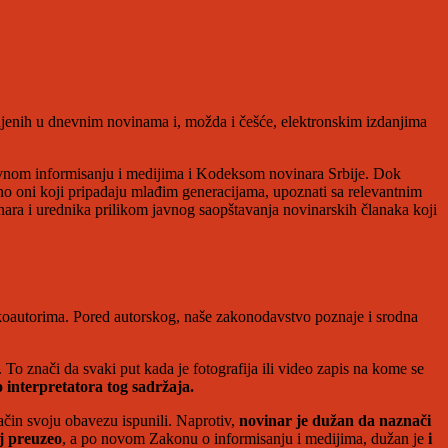
enih u dnevnim novinama i, možda i češće, elektronskim izdanjima
avnom informisanju i medijima i Kodeksom novinara Srbije. Dok
bno oni koji pripadaju mlađim generacijama, upoznati sa relevantnim
ara i urednika prilikom javnog saopštavanja novinarskih članaka koji
 koautorima. Pored autorskog, naše zakonodavstvo poznaje i srodna
o znači da svaki put kada je fotografija ili video zapis na kome se
 interpretatora tog sadržaja.
ačin svoju obavezu ispunili. Naprotiv,
novinar je dužan da naznači
j preuzeo
, a po novom Zakonu o informisanju i medijima, dužan je
i