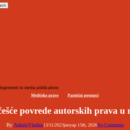
rch
Medijsko pravo
Parnični postupci
jčešće povrede autorskih prava u
By
AdminVladan
13/11/2023
јануар 15th, 2026
No Comments