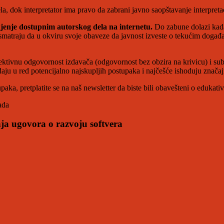
, dok interpretator ima pravo da zabrani javno saopštavanje interpreta
jenje dostupnim autorskog dela na internetu.
Do zabune dolazi kada
smatraju da u okviru svoje obaveze da javnost izveste o tekućim događ
ektivnu odgovornost izdavača (odgovornost bez obzira na krivicu) i s
ju u red potencijalno najskupljih postupaka i najčešće ishoduju znača
aka, pretplatite se na naš newsletter da biste bili obavešteni o edukat
ada
nja ugovora o razvoju softvera