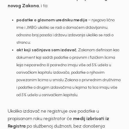
novog Zakona
, i to:
podatke o glavnom uredniku medija
– njegovo lično
ime i JMBG ukoliko se radi o domaćem državljaninu,
odnosno broj pasoša i državu izdavanja ukoliko se radi o
strancu;
akt koji sačinjava sam izdavač
, Zakonom definisan kao
dokument koji sadrži podatke o pravnim i fizičkim licima
koja neposredno ili posredno imaju više od 5% udela u
osnivačkom kapitalu izdavača, podatke o njihovim
povezanim licima u smislu Zakona o privrednim društvima
i podatke o drugim izdavačima u kojima ta lica imaju više
od 5% udela u osnivačkom kapitalu.
Ukoliko izdavač ne registruje ove podatke u
propisanom roku registrator će
medij izbrisati iz
Registra
po službenoj dužnosti, bez donošenja