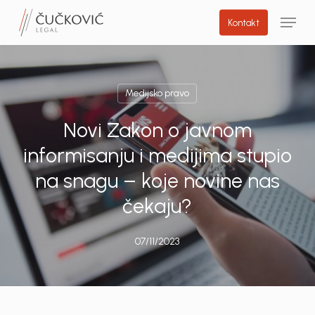
Skip
Menu
Kontakt
to
main
content
Medijsko pravo
Novi Zakon o javnom
informisanju i medijima stupio
na snagu – koje novine nas
čekaju?
07/11/2023