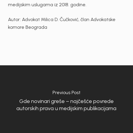
medijskim uslugama iz 2018. godine.
Autor: Advokat Milica D. Čučković, član Advokatske
komore Beograda
Previous Post
Gde novinari greše – najčešće povrede
autorskih prava u medijskim publikacijama