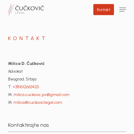
Skip
Menu
Kontakt
to
main
content
KONTAKT
Milica D. Čučković
Advokat
Beograd, Srbija
T:
+381612663425
M:
milica.cuckovic.pv@gmail.
com
M:
milica@cuckoviclegal.com
Kontaktirajte nas