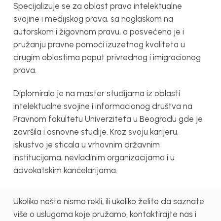
Specijalizuje se za oblast prava intelektualne
svojine i medijskog prava, sa naglaskom na
autorskom i žigovnom pravu, a posvećena je i
pružanju pravne pomoći izuzetnog kvaliteta u
drugim oblastima poput privrednog i imigracionog
prava.
Diplomirala je na master studijama iz oblasti
intelektualne svojine i informacionog društva na
Pravnom fakultetu Univerziteta u Beogradu gde je
završila i osnovne studije. Kroz svoju karijeru,
iskustvo je sticala u vrhovnim državnim
institucijama, nevladinim organizacijama i u
advokatskim kancelarijama.
Ukoliko nešto nismo rekli, ili ukoliko želite da saznate
više o uslugama koje pružamo, kontaktirajte nas i