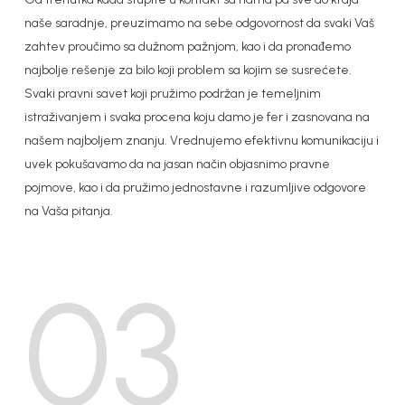
naše saradnje, preuzimamo na sebe odgovornost da svaki Vaš
zahtev proučimo sa dužnom pažnjom, kao i da pronađemo
najbolje rešenje za bilo koji problem sa kojim se susrećete.
Svaki pravni savet koji pružimo podržan je temeljnim
istraživanjem i svaka procena koju damo je fer i zasnovana na
našem najboljem znanju. Vrednujemo efektivnu komunikaciju i
uvek pokušavamo da na jasan način objasnimo pravne
pojmove, kao i da pružimo jednostavne i razumljive odgovore
na Vaša pitanja.
03