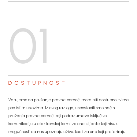
01
DOSTUPNOST
Verujemo da pružanje pravne pomoći mora biti dostupno svima
pod istim uslovima. Iz ovog razloga, uspostavili smo način
pružanja pravne pomoći koji podrazumeva isključivo
komunikaciju u elektronskoj formi za one klijente koji nisu u
mogućnosti da nas upoznaju uživo, kao i za one koji preferiraju