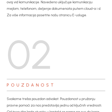
ovaj vid komunikacije. Navedeno uključuje komunikaciju
mejlom, telefonom, deljenje dokumenata putem cloud-a i sl.
Za više informacija posetite našu stranicu E-usluge.
02
POUZDANOST
Svakome treba pouzdan advokat. Pouzdanost u pružanju
pravne pomoći za nas predstavlja jednu od ključnih vrednosti.
Od trenutka kada stupite u kontakt sa nama pa sve do kraja