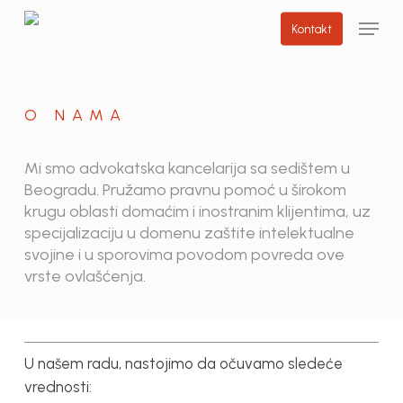
Skip
Menu
Kontakt
to
main
content
O NAMA
Mi smo advokatska kancelarija sa sedištem u
Beogradu. Pružamo pravnu pomoć u širokom
krugu oblasti domaćim i inostranim klijentima, uz
specijalizaciju u domenu zaštite intelektualne
svojine i u sporovima povodom povreda ove
vrste ovlašćenja.
U našem radu, nastojimo da očuvamo sledeće
vrednosti: