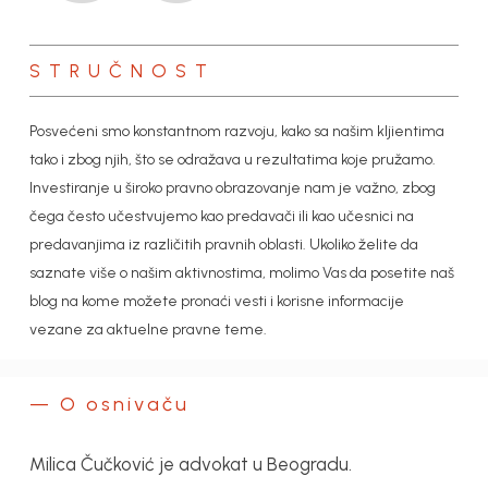
STRUČNOST
Posvećeni smo konstantnom razvoju, kako sa našim kljientima
tako i zbog njih, što se odražava u rezultatima koje pružamo.
Investiranje u široko pravno obrazovanje nam je važno, zbog
čega često učestvujemo kao predavači ili kao učesnici na
predavanjima iz različitih pravnih oblasti. Ukoliko želite da
saznate više o našim aktivnostima, molimo Vas da posetite naš
blog na kome možete pronaći vesti i korisne informacije
vezane za aktuelne pravne teme.
— O osnivaču
Milica Čučković je advokat u Beogradu.