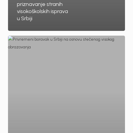
priznavanje stranih
visokoškolskih isprava
u Srbiji
Privremeni
boravak
u
Srbiji
na
osnovu
stečenog
visokog
obrazovanja